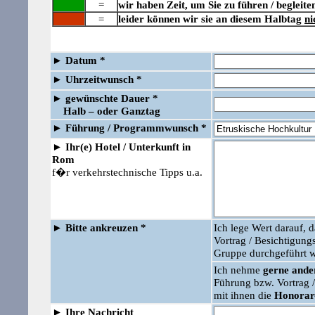
=
wir haben Zeit, um Sie zu führen / begleite
=
leider können wir sie an diesem Halbtag
ni
►
Datum *
►
Uhrzeitwunsch *
►
gewünschte Dauer *
Halb – oder Ganztag
►
Führung /
Programmwunsch *
►
Ihr(e) Hotel / Unterkunft in
Rom
f�r verkehrstechnische Tipps u.a.
►
Bitte ankreuzen *
Ich lege Wert darauf, 
Vortrag / Besichtigu
Gruppe durchgeführt w
Ich nehme
gerne ander
Führung bzw. Vortrag
mit ihnen die
Honorar
►
Ihre Nachricht