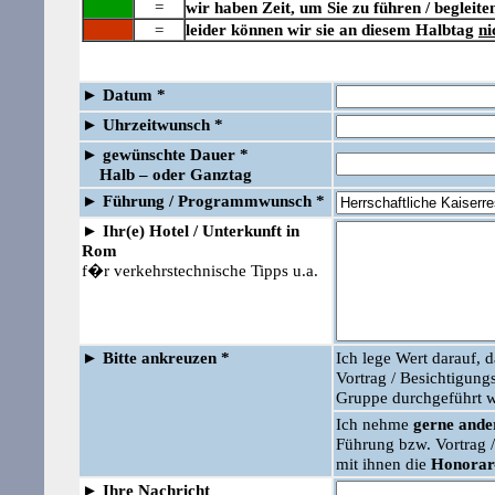
=
wir haben Zeit, um Sie zu führen / begleite
=
leider können wir sie an diesem Halbtag
ni
►
Datum *
►
Uhrzeitwunsch *
►
gewünschte Dauer *
Halb – oder Ganztag
►
Führung /
Programmwunsch *
►
Ihr(e) Hotel / Unterkunft in
Rom
f�r verkehrstechnische Tipps u.a.
►
Bitte ankreuzen *
Ich lege Wert darauf, 
Vortrag / Besichtigu
Gruppe durchgeführt w
Ich nehme
gerne ander
Führung bzw. Vortrag
mit ihnen die
Honorar
►
Ihre Nachricht