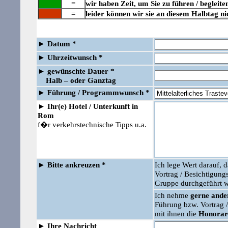
=
wir haben Zeit, um Sie zu führen / begleite
=
leider können wir sie an diesem Halbtag
ni
►
Datum *
►
Uhrzeitwunsch *
►
gewünschte Dauer *
Halb – oder Ganztag
►
Führung /
Programmwunsch *
►
Ihr(e) Hotel / Unterkunft in
Rom
f�r verkehrstechnische Tipps u.a.
►
Bitte ankreuzen *
Ich lege Wert darauf, 
Vortrag / Besichtigu
Gruppe durchgeführt w
Ich nehme
gerne ander
Führung bzw. Vortrag
mit ihnen die
Honorar
►
Ihre Nachricht