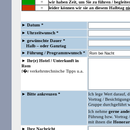
=
wir haben Zeit, um Sie zu führen / begleite
=
leider können wir sie an diesem Halbtag
ni
►
Datum *
►
Uhrzeitwunsch *
►
gewünschte Dauer *
Halb – oder Ganztag
►
Führung /
Programmwunsch *
►
Ihr(e) Hotel / Unterkunft in
Rom
f�r verkehrstechnische Tipps u.a.
►
Bitte ankreuzen *
Ich lege Wert darauf, 
Vortrag / Besichtigu
Gruppe durchgeführt w
Ich nehme
gerne ander
Führung bzw. Vortrag
mit ihnen die
Honorar
►
Ihre Nachricht