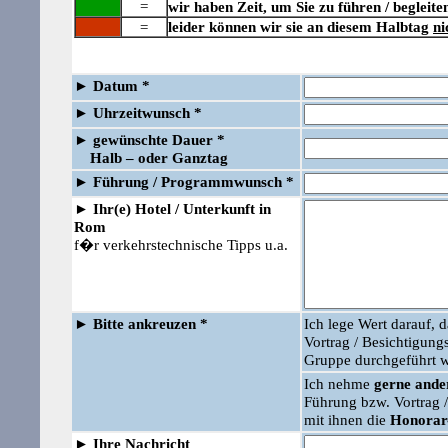
=
wir haben Zeit, um Sie zu führen / begleite
=
leider können wir sie an diesem Halbtag
ni
►
Datum *
►
Uhrzeitwunsch *
►
gewünschte Dauer *
Halb – oder Ganztag
►
Führung /
Programmwunsch *
►
Ihr(e) Hotel / Unterkunft in
Rom
f�r verkehrstechnische Tipps u.a.
►
Bitte ankreuzen *
Ich lege Wert darauf, 
Vortrag / Besichtigu
Gruppe durchgeführt w
Ich nehme
gerne ander
Führung bzw. Vortrag
mit ihnen die
Honorar
►
Ihre Nachricht