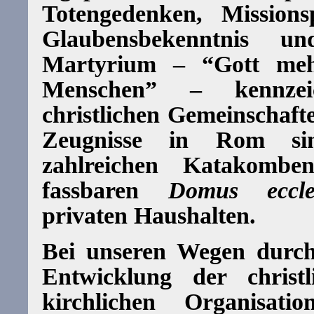
Totengedenken, Missionsp
Glaubensbekenntnis u
Martyrium – “Gott meh
Menschen” – kennzei
christlichen Gemeinschafte
Zeugnisse in Rom sin
zahlreichen Katakomb
fassbaren
Domus eccle
privaten Haushalten.
Bei unseren Wegen durc
Entwicklung der christ
kirchlichen Organisat