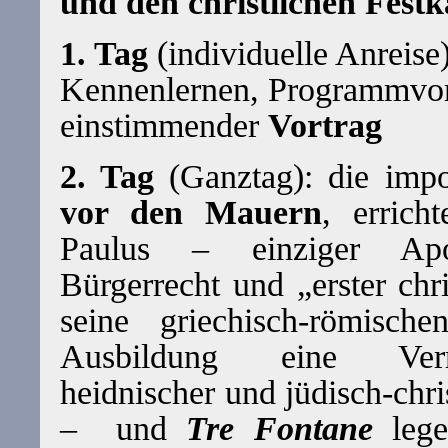
und den christlichen Fest
1. Tag
(individuelle Anreise)
Kennenlernen, Programmvor
einstimmender
Vortrag
2. Tag
(Ganztag): die imp
vor den Mauern
, erric
Paulus – einziger Ap
Bürgerrecht und „erster chr
seine griechisch-römisch
Ausbildung eine Vermi
heidnischer und jüdisch-chri
–
und
Tre Fontane
lege