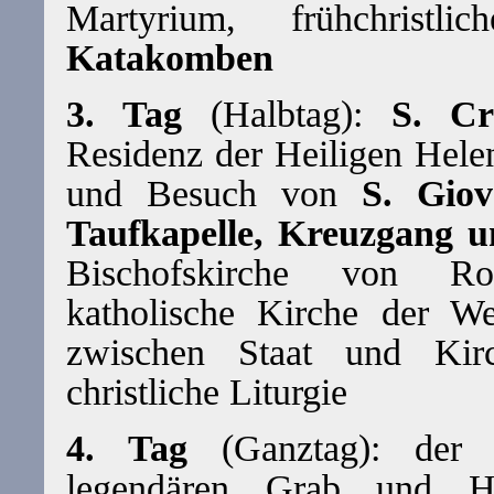
Martyrium, frühchristli
Katakomben
3. Tag
(Halbtag):
S. Cr
Residenz der Heiligen Hele
und Besuch von
S. Gio
Taufkapelle, Kreuzgang 
Bischofskirche von R
katholische Kirche der W
zwischen Staat und Kir
christliche Liturgie
4. Tag
(Ganztag): de
legendären Grab und Hin