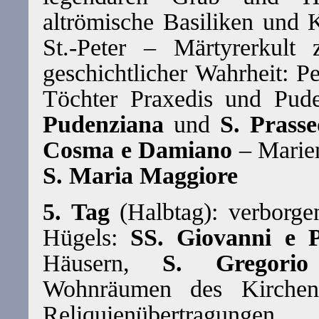
altrömische Basiliken und K
St.-Peter – Märtyrerkult
geschichtlicher Wahrheit: P
Töchter Praxedis und Pud
Pudenziana
und
S. Prass
Cosma e Damiano
– Marien
S. Maria Maggiore
5. Tag
(Halbtag): verborge
Hügels:
SS. Giovanni e P
Häusern,
S. Gregori
Wohnräumen des Kirchenv
Reliquienübertragun